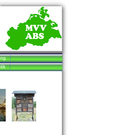
ung
tik