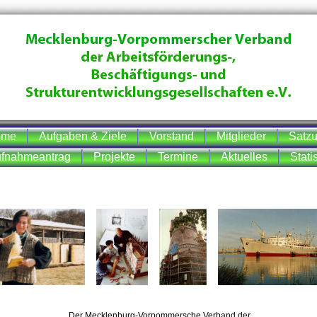
ome
Aufgaben & Ziele
Vorstand
Mitglieder
Satz
fnahmeantrag
Projekte
Termine
Aktuelles
Statis
Der Mecklenburg-Vorpommersche Verband der